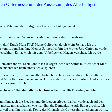
chen Opfermesse und der Aussetzung des Allerheiligsten
sche Vater und der Heilige Josef waren in Gold getaucht.
 des Himmlischen Vaters und spricht nur Worte des Himmels nach.
tten darf. Durch Mein FIAT, Meine Geliebten, durch Mein JA habe Ich die
en konnte zum Empfang Meines Sohnes. Ich bin die Mutter Jesu Christi geworden
 Menschheit. Er hat Mich mit dem ‚Unbefleckten Herzen' versehen. Ich wurde
rz durchbohrt. Dazu konnte Ich Ja sagen, denn Ich wurde mit Göttlicher Kraft
ade möchte Ich heute über euch ausgießen.
ter sein will, die euch in allen Nöten beistehen möchte, die euch nie alleine
und Mein Herz wurden zu einem Herzen in der Liebe verschmolzen. Und so soll es
er der ganzen Kirche.
icht sein.' Und deshalb bin Ich immer bei Ihm. Die Dreieinigkeit bleibt
e mit Ihm auch die Freuden und die Leiden erleben. Ja, Ich wurde auch auf den
h musste mit anschauen, wie man Ihm die Dornenkrone aufs Haupt drückte. Ich
, weil man Ihn nicht als König des Himmels, als Gottessohn, anerkennen wollte.