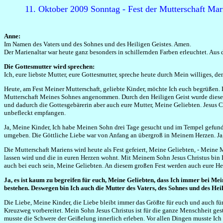
11. Oktober 2009 Sonntag - Fest der Mutterschaft Mari
Anne:
Im Namen des Vaters und des Sohnes und des Heiligen Geistes. Amen.
Der Marienaltar war heute ganz besonders in schillernden Farben erleuchtet. Aus
Die Gottesmutter wird sprechen:
Ich, eure liebste Mutter, eure Gottesmutter, spreche heute durch Mein williges,
Heute, am Fest Meiner Mutterschaft, geliebte Kinder, möchte Ich euch begrüßen. D
Mutterschaft Meines Sohnes angenommen. Durch den Heiligen Geist wurde diese L
und dadurch die Gottesgebärerin aber auch eure Mutter, Meine Geliebten. Jesus Ch
unbefleckt empfangen.
Ja, Meine Kinder, Ich habe Meinen Sohn drei Tage gesucht und im Tempel gefunde
umgeben. Die Göttliche Liebe war von Anfang an übergroß in Meinem Herzen. Ja, 
Die Mutterschaft Mariens wird heute als Fest gefeiert, Meine Geliebten, - Meine M
lassen wird und die in euren Herzen wohnt. Mit Meinem Sohn Jesus Christus bin 
auch bei euch sein, Meine Geliebten. An diesem großen Fest werden auch eure He
Ja, es ist kaum zu begreifen für euch, Meine Geliebten, dass Ich immer bei Mei
bestehen. Deswegen bin Ich auch die Mutter des Vaters, des Sohnes und des Heili
Die Liebe, Meine Kinder, die Liebe bleibt immer das Größte für euch und auch für 
Kreuzweg vorbereitet. Mein Sohn Jesus Christus ist für die ganze Menschheit ge
musste die Schwere der Geißelung innerlich erleben. Vor allen Dingen musste Ich