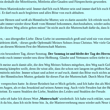
in deshalb die Miterlöserin, Mittlerin aller Gnaden und Fürsprecherin geworden.
bten Marienkinder seid. Immer darf Ich euch Mutter sein und immer darf Ich euch beg
 Er darf euch auch begleiten und alles Böse von euch abhalten.
 eure Herzen und weiß als Himmlische Mutter, wie es darin aussieht. Ich erleide n
hr habt immer wieder diese Kraft vom Himmel bekommen, durchzuhalten, wieder auf
ihr diesen Weg allein gehen müsst? Ist nicht auch die Mutterschaft dafür da, dass 
ben, - aus übergroßer Liebe. Diese Liebe ist unermesslich groß und wird nie von e
itfeiern dürft, - dieses große Opfermahl Meines Sohnes Jesus Christus. Wie viele Gna
n an diesem Meinem Fest der Mutterschaft Mariens.
ist ein besonderer Tag, dieser Sonntag.
Der Sonntag ist und bleibt der Tag des Herrn
henkt euch immer wieder neu diese Hoffnung. Glaube und Vertrauen sollen tiefer in 
Ich meine auch damit alle, die den Weg Meines Sohnes mitgehen, den Weg nach Gol
r mutig kämpfen wollt, denn ihr wisst alle, dass ihr schon seit langem im größten Ka
vermitteln möchte. Immer schaut und achtet er auf euch, damit das Böse euch nichts 
er Himmlischen Mutter, gedankt für dieses Fiat der Mutterschaft. Durch Mein Fia
 versprochen hatte. In dieser Reinheit hat er Mich geliebt, und Ich habe ihn als Me
n Augen, als er das Jesuskind auf seinen Armen trug. Auch viele Freuden hat der He
römt. Es waren Strahlen der Liebe, Strahlen des Leides und Strahlen der Freude.
sehr oft habe Ich dieses Wort
‚Mutterschaft'
wiederholt. Ich habe euch erklärt, war
uch da bin, dass Ich nicht ferne bin. Ja, die Marienverehrung muss wieder aufs Neu