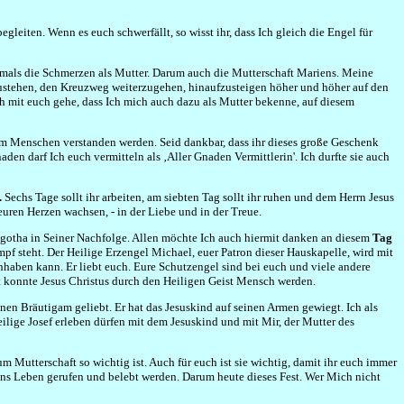
leiten. Wenn es euch schwerfällt, so wisst ihr, dass Ich gleich die Engel für
ochmals die Schmerzen als Mutter. Darum auch die Mutterschaft Mariens. Meine
zustehen, den Kreuzweg weiterzugehen, hinaufzusteigen höher und höher auf den
Ich mit euch gehe, dass Ich mich auch dazu als Mutter bekenne, auf diesem
inem Menschen verstanden werden. Seid dankbar, dass ihr dieses große Geschenk
den darf Ich euch vermitteln als ‚Aller Gnaden Vermittlerin'. Ich durfte sie auch
.
Sechs Tage sollt ihr arbeiten, am siebten Tag sollt ihr ruhen und dem Herrn Jesus
euren Herzen wachsen, - in der Liebe und in der Treue.
gotha in Seiner Nachfolge. Allen möchte Ich auch hiermit danken an diesem
Tag
mpf steht. Der Heilige Erzengel Michael, euer Patron dieser Hauskapelle, wird mit
anhaben kann. Er liebt euch. Eure Schutzengel sind bei euch und viele andere
t konnte Jesus Christus durch den Heiligen Geist Mensch werden.
inen Bräutigam geliebt. Er hat das Jesuskind auf seinen Armen gewiegt. Ich als
ilige Josef erleben dürfen mit dem Jesuskind und mit Mir, der Mutter des
um Mutterschaft so wichtig ist. Auch für euch ist sie wichtig, damit ihr euch immer
e ins Leben gerufen und belebt werden. Darum heute dieses Fest. Wer Mich nicht