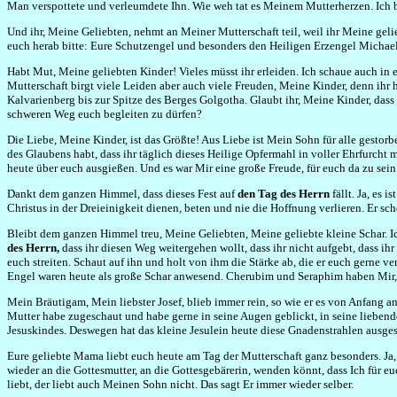
Man verspottete und verleumdete Ihn. Wie weh tat es Meinem Mutterherzen. Ich b
Und ihr, Meine Geliebten, nehmt an Meiner Mutterschaft teil, weil ihr Meine gelie
euch herab bitte: Eure Schutzengel und besonders den Heiligen Erzengel Michael.
Habt Mut, Meine geliebten Kinder! Vieles müsst ihr erleiden. Ich schaue auch in
Mutterschaft birgt viele Leiden aber auch viele Freuden, Meine Kinder, denn i
Kalvarienberg bis zur Spitze des Berges Golgotha. Glaubt ihr, Meine Kinder, dass 
schweren Weg euch begleiten zu dürfen?
Die Liebe, Meine Kinder, ist das Größte! Aus Liebe ist Mein Sohn für alle gestor
des Glaubens habt, dass ihr täglich dieses Heilige Opfermahl in voller Ehrfurcht m
heute über euch ausgießen. Und es war Mir eine große Freude, für euch da zu sei
Dankt dem ganzen Himmel, dass dieses Fest auf
den Tag des Herrn
fällt. Ja, es 
Christus in der Dreieinigkeit dienen, beten und nie die Hoffnung verlieren. Er sc
Bleibt dem ganzen Himmel treu, Meine Geliebten, Meine geliebte kleine Schar. 
des Herrn,
dass ihr diesen Weg weitergehen wollt, dass ihr nicht aufgebt, dass ih
euch streiten. Schaut auf ihn und holt von ihm die Stärke ab, die er euch gerne 
Engel waren heute als große Schar anwesend. Cherubim und Seraphim haben Mir, d
Mein Bräutigam, Mein liebster Josef, blieb immer rein, so wie er es von Anfang an
Mutter habe zugeschaut und habe gerne in seine Augen geblickt, in seine liebende
Jesuskindes. Deswegen hat das kleine Jesulein heute diese Gnadenstrahlen ausgest
Eure geliebte Mama liebt euch heute am Tag der Mutterschaft ganz besonders. Ja, 
wieder an die Gottesmutter, an die Gottesgebärerin, wenden könnt, dass Ich für e
liebt, der liebt auch Meinen Sohn nicht. Das sagt Er immer wieder selber.