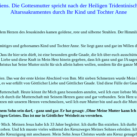
ens. Die Gottesmutter spricht nach der Heiligen Tridentinis
Altarssakramentes durch Ihr Kind und Tochter Anne
 dem Herzen des Jesuskindes kamen goldene, rote und silberne Strahlen. Der Himmli
 demütiges und gehorsames Kind und Tochter Anne. Sie liegt ganz und gar im Willen
ass ihr hier sein dürft, ist eine besonders große Gnade, die Ich über euch ausschü
iebe und diese Kraft in Mein Herz hinein gegeben, dass Ich ganz und gar JA sag
ristus hat Seine Mutter nicht für sich allein haben wollen, sondern für die ganze
n. Das war der erste kleine Abschied von Ihm. Mit sieben Schmerzen wurde Mein He
es war erfüllt von Göttlicher Liebe und Göttlicher Gnade. Und diese Fülle der Gn
utterschaft. Heute könnt ihr Mich ganz besonders anrufen, weil Ich eure liebste Mut
Ich durch die Mutterschaft mit Seinem Herzen ganz und gar verbunden. Sein Herz 
rzen mit unseren Herzen verschmolzen, weil Ich eure Mutter bin und auch die Mutt
nem Sohn sein darf, - ganz und gar. Er hat gesagt: ‚Ohne Meine Mutter kann Ich n
gen Geistes. Das ist nur in Göttlicher Weisheit zu verstehen.
Mich. Meinen Jesus habe Ich 33 Jahre begleitet. Ich durfte Ihn erziehen. Ich durft
storben. Und Ich musste vieles während des Kreuzweges Meines Sohnes erleiden. Ic
 die Kreuzigung mit anschauen. Mein Sohn Jesus Christus wurde ans Kreuz genagelt