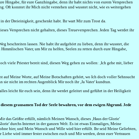
eure Hingabe, für eure Ganzhingabe, denn ihr habt nichts von eurem Versprechen
g. Oft konntet ihr Mich nicht verstehen und wusstet nicht, wie es weitergehen
in der Dreieinigkeit, geschenkt habt. Ihr wart Mir zum Trost da.
dieses Versprechen nicht gehalten, dieses Treueversprechen. Jeden Tag werdet ihr
eg beschreiten lassen. Nie habt ihr aufgehört zu lieben, denn ihr wusstet, die
em Himmlischen Vater, um Mir zu helfen, Seelen zu retten durch eure Hingabe,
och viele Priester bereit sind, diesen Weg gehen zu wollen: ‚Ich gehe mit, lieber
icht auf Meine Worte, auf Meine Botschaften gehört, wo Ich doch voller Sehnsucht
nn sie nicht im rechten Augenblick Mir noch ihr ‚Ja Vater' kundtun.
es leicht für euch sein, denn ihr werdet geleitet und geführt in der Heiligkeit
n vor diesem grausamen Tod der Seele bewahren, vor dem ewigen Abgrund. Jede
 Mir das Größte erfüllt, nämlich Meinen Wunsch, dieses ‚Haus der Glorie'
lorie' durchs Internet in der ganzen Welt. Es ist etwas Einmaliges, Meine
ohne hier, und Mein Wunsch und Wille wird hier erfüllt. Ihr seid Meine Geliebten,
se Liebe wird immer fester zwischen euch und Mir werden, denn euer Vertrauen