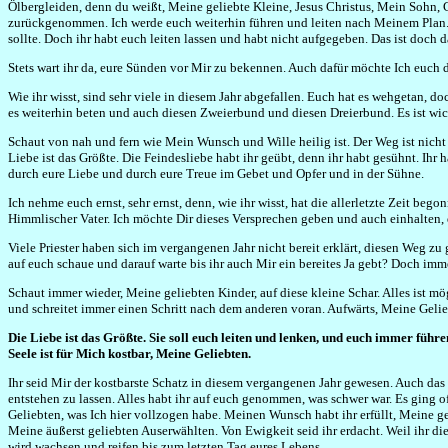
Ölbergleiden, denn du weißt, Meine geliebte Kleine, Jesus Christus, Mein Sohn, 
zurückgenommen. Ich werde euch weiterhin führen und leiten nach Meinem Plan. Ha
sollte. Doch ihr habt euch leiten lassen und habt nicht aufgegeben. Das ist doch d
Stets wart ihr da, eure Sünden vor Mir zu bekennen. Auch dafür möchte Ich euch da
Wie ihr wisst, sind sehr viele in diesem Jahr abgefallen. Euch hat es wehgetan, d
es weiterhin beten und auch diesen Zweierbund und diesen Dreierbund. Es ist wic
Schaut von nah und fern wie Mein Wunsch und Wille heilig ist. Der Weg ist nicht n
Liebe ist das Größte. Die Feindesliebe habt ihr geübt, denn ihr habt gesühnt. Ihr
durch eure Liebe und durch eure Treue im Gebet und Opfer und in der Sühne.
Ich nehme euch ernst, sehr ernst, denn, wie ihr wisst, hat die allerletzte Zeit be
Himmlischer Vater. Ich möchte Dir dieses Versprechen geben und auch einhalten, d
Viele Priester haben sich im vergangenen Jahr nicht bereit erklärt, diesen Weg z
auf euch schaue und darauf warte bis ihr auch Mir ein bereites Ja gebt? Doch imme
Schaut immer wieder, Meine geliebten Kinder, auf diese kleine Schar. Alles ist mög
und schreitet immer einen Schritt nach dem anderen voran. Aufwärts, Meine Gelie
Die Liebe ist das Größte. Sie soll euch leiten und lenken, und euch immer füh
Seele ist für Mich kostbar, Meine Geliebten.
Ihr seid Mir der kostbarste Schatz in diesem vergangenen Jahr gewesen. Auch das n
entstehen zu lassen. Alles habt ihr auf euch genommen, was schwer war. Es ging of
Geliebten, was Ich hier vollzogen habe. Meinen Wunsch habt ihr erfüllt, Meine ge
Meine äußerst geliebten Auserwählten. Von Ewigkeit seid ihr erdacht. Weil ihr d
wird wachsen und reifen bis zum letzten Tag eures Lebens.