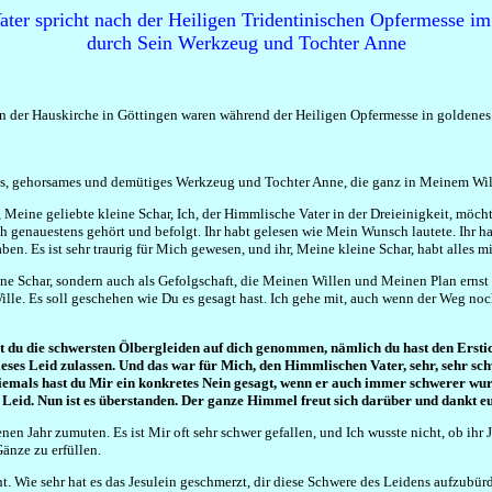
ter spricht nach der Heiligen Tridentinischen Opfermesse im 
durch Sein Werkzeug und Tochter Anne
in der Hauskirche in Göttingen waren während der Heiligen Opfermesse in goldene
ges, gehorsames und demütiges Werkzeug und Tochter Anne, die ganz in Meinem Will
Meine geliebte kleine Schar, Ich, der Himmlische Vater in der Dreieinigkeit, möcht
 genauestens gehört und befolgt. Ihr habt gelesen wie Mein Wunsch lautete. Ihr 
n. Es ist sehr traurig für Mich gewesen, und ihr, Meine kleine Schar, habt alles mit
leine Schar, sondern auch als Gefolgschaft, die Meinen Willen und Meinen Plan erns
n Wille. Es soll geschehen wie Du es gesagt hast. Ich gehe mit, auch wenn der Weg n
st du die schwersten Ölbergleiden auf dich genommen, nämlich du hast den Erstic
dieses Leid zulassen. Und das war für Mich, den Himmlischen Vater, sehr, sehr s
Niemals hast du Mir ein konkretes Nein gesagt, wenn er auch immer schwerer wur
n Leid. Nun ist es überstanden. Der ganze Himmel freut sich darüber und dankt e
enen Jahr zumuten. Es ist Mir oft sehr schwer gefallen, und Ich wusste nicht, ob ih
Gänze zu erfüllen.
ht. Wie sehr hat es das Jesulein geschmerzt, dir diese Schwere des Leidens aufzubür