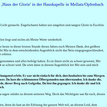
‚Haus der Glorie' in der Hauskapelle in Mellatz/Opfenbach
s Licht getaucht. Engelscharen haben uns umgeben und sangen Glorie in Excélsis
en liegt und nichts als Meine Worte wiederholt.
e heute in dieser letzten Stunde dieses Jahres euch Meinen Dank, den größten
habt Mir in dem entscheidenden Augenblick nicht das Nein entgegengeschleudert,
 erlitten.
t genommen und alles befolgt haben. Es ist ihnen nicht zu schwer gewesen, Mir
och so schwer wird. Du wirst dann in diesem Augenblick bei Mir sein und mich
kungstod erlebt. Es war nicht einfach für dich, durchzuhalten bis zum Morgen.
chwer. Du hast die schlimmsten Ölbergstunden nun überstanden. Ich danke dir,
de, dieser Berg nach Golgotha. Du bist ihn gegangen. Ich danke dir und Ich
uch.
r Ja sagen würdet zu diesem weiteren Weg. Doch das Wichtigste war für euch, diesen
den, denn du hast an der Erlösung der ganzen Welt teil, an diesem Leid, dem