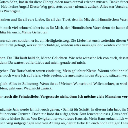
Gottes Sohn, hat in dir diese Ölbergleiden noch einmal erleben müssen. Danke für 
bt keine Angst! Dieser Weg geht stets voran - niemals zurück. Alles war Vorsehun
as Wichtigste.
nken und für all eure Liebe, für all den Trost, den ihr Mir, dem Himmlischen Vater 
och noch viel schmerzlicher ist es für Mich, den Himmlischen Vater, denn sie haben 
htig für euch, Meine Geliebten.
ur schwer, sondern er ist ein Heiligkeitsweg. Die Liebe hat euch weiterhin diesen W
 habt nicht gefragt, wer ist der Schuldige, sondern alles muss gesühnt werden vor d
gonnen. Die Uhr läuft bald ab, Meine Geliebten. Wie sehr wünsche Ich von euch, dass n
enn Du wartest voller Liebe auf mich, gerade auf mich.'
u gehen. Die Botschaften waren eindeutig, Mein geliebter Klerus. Warum habt ihr n
r noch warte Ich auf viele, viele Seelen, die ansonsten in den Abgrund stürzen, we
lich. Alles ist Zulassung. Wenn ihr auf Meinen Wunsch und Willen achtet, so wird all
bten, geht euer Weg, nicht zurück.
ren - auch die Feindesliebe. Vergesst sie nicht, denn Ich möchte viele Mensche
ächste Jahr werde Ich mit euch gehen, - Schritt für Schritt. In diesem Jahr habt ihr
t über eure Grenzen. Doch nie habt ihr aufgegeben. Nun leuchtet dieses ‚Haus der G
liebte kleine Schar. Von Ewigkeit her war dieses Haus als Mein Haus erdacht. Ich w
iesen Weg mitgegangen seid von Anfang an, darum liebe Ich euch noch inniger. Die