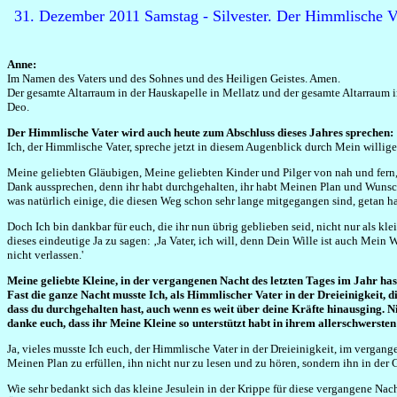
31. Dezember 2011 Samstag - Silvester. Der Himmlische Va
Anne:
Im Namen des Vaters und des Sohnes und des Heiligen Geistes. Amen.
Der gesamte Altarraum in der Hauskapelle in Mellatz und der gesamte Altarraum 
Deo.
Der Himmlische Vater wird auch heute zum Abschluss dieses Jahres sprechen:
Ich, der Himmlische Vater, spreche jetzt in diesem Augenblick durch Mein willi
Meine geliebten Gläubigen, Meine geliebten Kinder und Pilger von nah und fern, 
Dank aussprechen, denn ihr habt durchgehalten, ihr habt Meinen Plan und Wunsch
was natürlich einige, die diesen Weg schon sehr lange mitgegangen sind, getan habe
Doch Ich bin dankbar für euch, die ihr nun übrig geblieben seid, nicht nur als k
dieses eindeutige Ja zu sagen: ‚Ja Vater, ich will, denn Dein Wille ist auch Mei
nicht verlassen.'
Meine geliebte Kleine, in der vergangenen Nacht des letzten Tages im Jahr ha
Fast die ganze Nacht musste Ich, als Himmlischer Vater in der Dreieinigkeit, 
dass du durchgehalten hast, auch wenn es weit über deine Kräfte hinausging. 
danke euch, dass ihr Meine Kleine so unterstützt habt in ihrem allerschwerste
Ja, vieles musste Ich euch, der Himmlische Vater in der Dreieinigkeit, im vergang
Meinen Plan zu erfüllen, ihn nicht nur zu lesen und zu hören, sondern ihn in der 
Wie sehr bedankt sich das kleine Jesulein in der Krippe für diese vergangene Nac