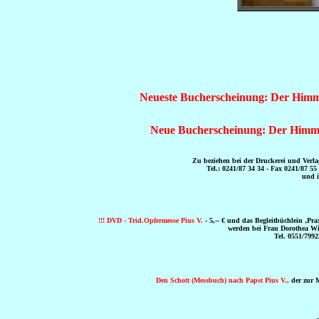
Neueste Bucherscheinung: Der Himmli
Neue Bucherscheinung: Der Himmli
Zu beziehen bei der Druckerei und Verl
Tel.: 0241/87 34 34 - Fax 0241/87 55
und 
!!! DVD - Trid.Opfermesse Pius V.
- 5,-- € und das Begleitbüchlein ‚Prax
werden bei Frau Dorothea Win
Tel. 0551/7992
Den Schott (Messbuch) nach Papst Pius V.,
der zur Mi