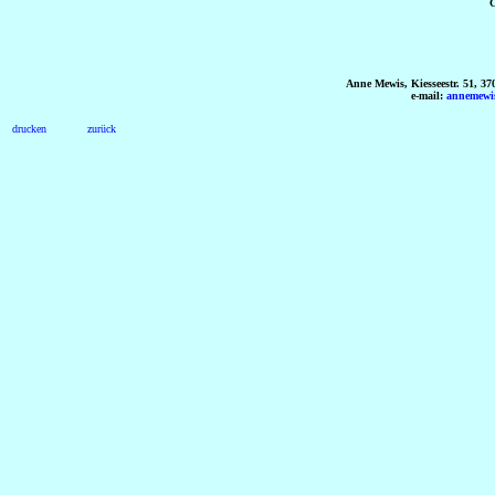
C
Anne Mewis, Kiesseestr. 51, 37
e-mail:
annemewi
drucken
zurück