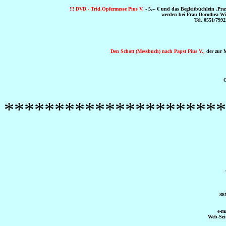
!!! DVD - Trid.Opfermesse Pius V.
- 5,-- € und das Begleitbüchlein ‚Prax
werden bei Frau Dorothea Win
Tel. 0551/7992
Den Schott (Messbuch) nach Papst Pius V.,
der zur Mi
C
**********************
88
e-m
Web-Sei