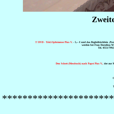
Zweite
!!! DVD - Trid.Opfermesse Pius V.
- 5,-- € und das Begleitbüchlein ‚Prax
werden bei Frau Dorothea Win
Tel. 0551/7992
Den Schott (Messbuch) nach Papst Pius V.,
der zur Mi
C
T
**********************