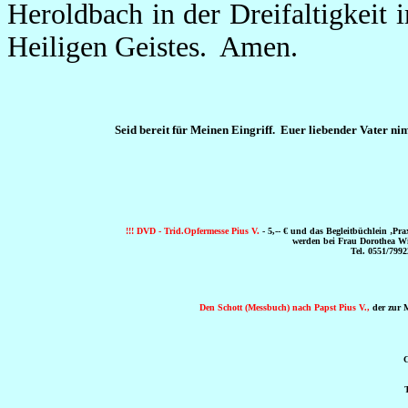
Heroldbach in der Dreifaltigkeit
Heiligen Geistes. Amen.
Seid bereit für Meinen Eingriff. Euer liebender Vater nim
!!! DVD - Trid.Opfermesse Pius V.
- 5,-- € und das Begleitbüchlein ‚Prax
werden bei Frau Dorothea Win
Tel. 0551/7992
Den Schott (Messbuch) nach Papst Pius V.,
der zur Mi
C
T