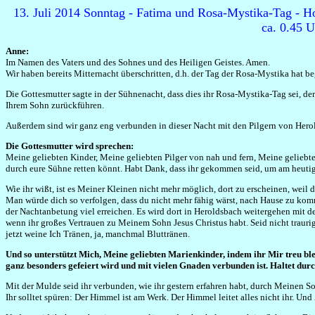
13. Juli 2014 Sonntag - Fatima und Rosa-Mystika-Tag - Hoc
ca. 0.45 
Anne:
Im Namen des Vaters und des Sohnes und des Heiligen Geistes. Amen.
Wir haben bereits Mitternacht überschritten, d.h. der Tag der Rosa-Mystika hat b
Die Gottesmutter sagte in der Sühnenacht, dass dies ihr Rosa-Mystika-Tag sei, der
Ihrem Sohn zurückführen.
Außerdem sind wir ganz eng verbunden in dieser Nacht mit den Pilgern von Herold
Die Gottesmutter wird sprechen:
Meine geliebten Kinder, Meine geliebten Pilger von nah und fern, Meine geliebte 
durch eure Sühne retten könnt. Habt Dank, dass ihr gekommen seid, um am heut
Wie ihr wißt, ist es Meiner Kleinen nicht mehr möglich, dort zu erscheinen, weil
Man würde dich so verfolgen, dass du nicht mehr fähig wärst, nach Hause zu komm
der Nachtanbetung viel erreichen. Es wird dort in Heroldsbach weitergehen mit d
wenn ihr großes Vertrauen zu Meinem Sohn Jesus Christus habt. Seid nicht traurig,
jetzt weine Ich Tränen, ja, manchmal Bluttränen.
Und so unterstützt Mich, Meine geliebten Marienkinder, indem ihr Mir treu ble
ganz besonders gefeiert wird und mit vielen Gnaden verbunden ist. Haltet durc
Mit der Mulde seid ihr verbunden, wie ihr gestern erfahren habt, durch Meinen So
Ihr solltet spüren: Der Himmel ist am Werk. Der Himmel leitet alles nicht ihr. Und