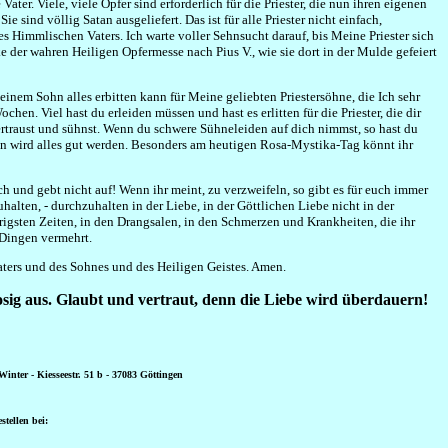
er. Viele, viele Opfer sind erforderlich für die Priester, die nun ihren eigenen
e sind völlig Satan ausgeliefert. Das ist für alle Priester nicht einfach,
Himmlischen Vaters. Ich warte voller Sehnsucht darauf, bis Meine Priester sich
 der wahren Heiligen Opfermesse nach Pius V., wie sie dort in der Mulde gefeiert
einem Sohn alles erbitten kann für Meine geliebten Priestersöhne, die Ich sehr
ochen. Viel hast du erleiden müssen und hast es erlitten für die Priester, die dir
 vertraust und sühnst. Wenn du schwere Sühneleiden auf dich nimmst, so hast du
dann wird alles gut werden. Besonders am heutigen Rosa-Mystika-Tag könnt ihr
ch und gebt nicht auf! Wenn ihr meint, zu verzweifeln, so gibt es für euch immer
lten, - durchzuhalten in der Liebe, in der Göttlichen Liebe nicht in der
erigsten Zeiten, in den Drangsalen, in den Schmerzen und Krankheiten, die ihr
n Dingen vermehrt.
ters und des Sohnes und des Heiligen Geistes. Amen.
rosig aus. Glaubt und vertraut, denn die Liebe wird überdauern!
Winter - Kiesseestr. 51 b - 37083 Göttingen
stellen bei: