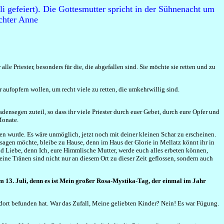
i gefeiert). Die Gottesmutter spricht in der Sühnenacht um
chter Anne
le Priester, besonders für die, die abgefallen sind. Sie möchte sie retten und zu
ufopfern wollen, um recht viele zu retten, die umkehrwillig sind.
ensegen zuteil, so dass ihr viele Priester durch euer Gebet, durch eure Opfer und
Monate.
en wurde. Es wäre unmöglich, jetzt noch mit deiner kleinen Schar zu erscheinen.
sagen möchte, bleibe zu Hause, denn im Haus der Glorie in Mellatz könnt ihr in
nd Liebe, denn Ich, eure Himmlische Mutter, werde euch alles erbeten können,
eine Tränen sind nicht nur an diesem Ort zu dieser Zeit geflossen, sondern auch
em 13. Juli, denn es ist Mein großer Rosa-Mystika-Tag, der einmal im Jahr
h dort befunden hat. War das Zufall, Meine geliebten Kinder? Nein! Es war Fügung.