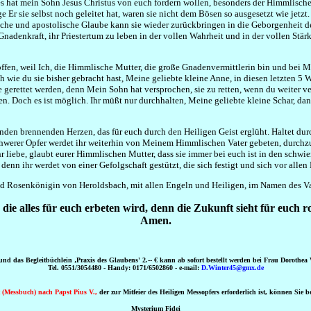
 hat mein Sohn Jesus Christus von euch fordern wollen, besonders der Himmlische Vat
Er sie selbst noch geleitet hat, waren sie nicht dem Bösen so ausgesetzt wie jetzt. Si
he und apostolische Glaube kann sie wieder zurückbringen in die Geborgenheit des 
enkraft, ihr Priestertum zu leben in der vollen Wahrheit und in der vollen Stärke
offen, weil Ich, die Himmlische Mutter, die große Gnadenvermittlerin bin und bei M
ich wie du sie bisher gebracht hast, Meine geliebte kleine Anne, in diesen letzten 5 W
sie gerettet werden, denn Mein Sohn hat versprochen, sie zu retten, wenn du weiter
ten. Doch es ist möglich. Ihr müßt nur durchhalten, Meine geliebte kleine Schar, 
enden brennenden Herzen, das für euch durch den Heiligen Geist erglüht. Haltet dur
chwerer Opfer werdet ihr weiterhin von Meinem Himmlischen Vater gebeten, durchzuha
r liebe, glaubt eurer Himmlischen Mutter, dass sie immer bei euch ist in den schwi
denn ihr werdet von einer Gefolgschaft gestützt, die sich festigt und sich vor alle
nd Rosenkönigin von Heroldsbach, mit allen Engeln und Heiligen, im Namen des Va
ie alles für euch erbeten wird, denn die Zukunft sieht für euch 
Amen.
 und das Begleitbüchlein ‚Praxis des Glaubens' 2.-- € kann ab sofort bestellt werden bei Frau Dorothea 
Tel. 0551/3054480 - Handy: 0171/6502860 - e-mail:
D.Winter45@gmx.de
 (Messbuch) nach Papst Pius V.,
der zur Mitfeier des Heiligen Messopfers erforderlich ist, können Sie be
Mysterium Fidei