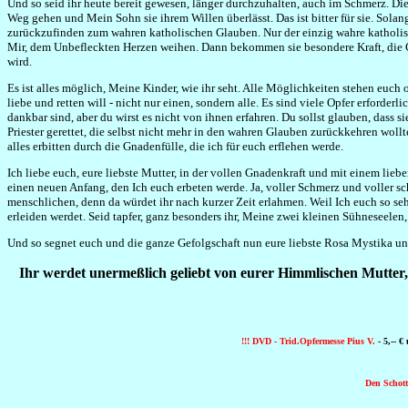
Und so seid ihr heute bereit gewesen, länger durchzuhalten, auch im Schmerz. Dies
Weg gehen und Mein Sohn sie ihrem Willen überlässt. Das ist bitter für sie. Solange 
zurückzufinden zum wahren katholischen Glauben. Nur der einzig wahre katholisc
Mir, dem Unbefleckten Herzen weihen. Dann bekommen sie besondere Kraft, die Gnad
wird.
Es ist alles möglich, Meine Kinder, wie ihr seht. Alle Möglichkeiten stehen euch 
liebe und retten will - nicht nur einen, sondern alle. Es sind viele Opfer erforderl
dankbar sind, aber du wirst es nicht von ihnen erfahren. Du sollst glauben, dass 
Priester gerettet, die selbst nicht mehr in den wahren Glauben zurückkehren woll
alles erbitten durch die Gnadenfülle, die ich für euch erflehen werde.
Ich liebe euch, eure liebste Mutter, in der vollen Gnadenkraft und mit einem lieb
einen neuen Anfang, den Ich euch erbeten werde. Ja, voller Schmerz und voller s
menschlichen, denn da würdet ihr nach kurzer Zeit erlahmen. Weil Ich euch so seh
erleiden werdet. Seid tapfer, ganz besonders ihr, Meine zwei kleinen Sühneseelen, 
Und so segnet euch und die ganze Gefolgschaft nun eure liebste Rosa Mystika u
Ihr werdet unermeßlich geliebt von eurer Himmlischen Mutter, d
!!! DVD - Trid.Opfermesse Pius V.
- 5,-- €
Den Schott