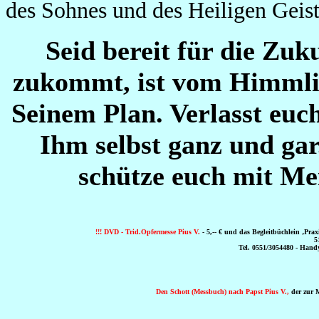
des Sohnes und des Heiligen Geis
Seid bereit für die Zuk
zukommt, ist vom Himmlisc
Seinem Plan. Verlasst euc
Ihm selbst ganz und gar
schütze euch mit Me
!!! DVD - Trid.Opfermesse Pius V.
- 5,-- € und das Begleitbüchlein ‚Prax
5
Tel. 0551/3054480 - Handy
Den Schott (Messbuch) nach Papst Pius V.,
der zur Mi