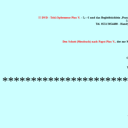
!!! DVD - Trid.Opfermesse Pius V.
- 5,-- € und das Begleitbüchlein ‚Prax
5
Tel. 0551/3054480 - Handy
Den Schott (Messbuch) nach Papst Pius V.,
der zur Mi
C
T
**********************