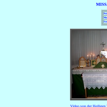
MISS
Pri
Mo
Fre
Video von der Heiligen 