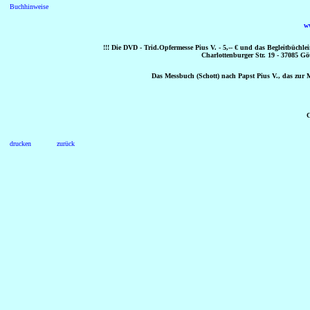
Buchhinweise
w
!!! Die DVD - Trid.Opfermesse Pius V. - 5,-- € und das Begleitbüchle
Charlottenburger Str. 19 - 37085 Göt
Das Messbuch (Schott) nach Papst Pius V., das zur Mit
C
drucken
zurück